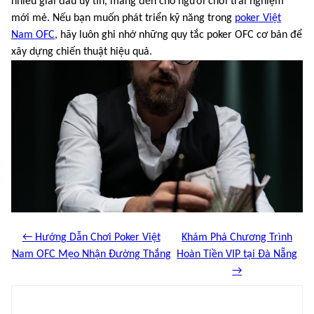
nhiều giải đấu uy tín, mang đến cho người chơi trải nghiệm
mới mẻ. Nếu bạn muốn phát triển kỹ năng trong
poker Việt
Nam OFC
, hãy luôn ghi nhớ những quy tắc poker OFC cơ bản để
xây dựng chiến thuật hiệu quả.
← Hướng Dẫn Chơi Poker Việt
Khám Phá Chương Trình
Nam OFC Mẹo Nhận Đường Thắng
Hoàn Tiền VIP tại Đà Nẵng
→