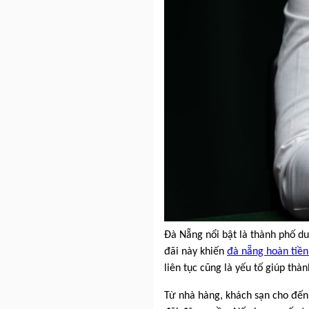
Đà Nẵng nổi bật là thành phố du
đãi này khiến
đà nẵng hoàn tiền
liên tục cũng là yếu tố giúp thà
Từ nhà hàng, khách sạn cho đến 